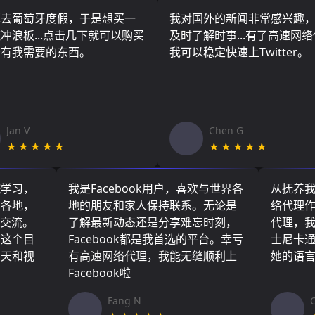
算去葡萄牙度假，于是想买一
我对国外的新闻非常感兴趣
冲浪板...点击几下就可以购买
及时了解时事...有了高速网
所有我需要的东西。
我可以稳定快速上Twitter。
Jan V
Chen G
★★★★★
★★★★★
院学习，
我是Facebook用户，喜欢与世界各
从抚养
界各地，
地的朋友和家人保持联系。无论是
络代理
们交流。
了解最新动态还是分享难忘时刻，
代理，
了这个目
Facebook都是我首选的平台。幸亏
士尼卡
聊天和视
有高速网络代理，我能无缝顺利上
她的语
Facebook啦
Fang N